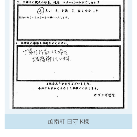
函南町 日守 K様