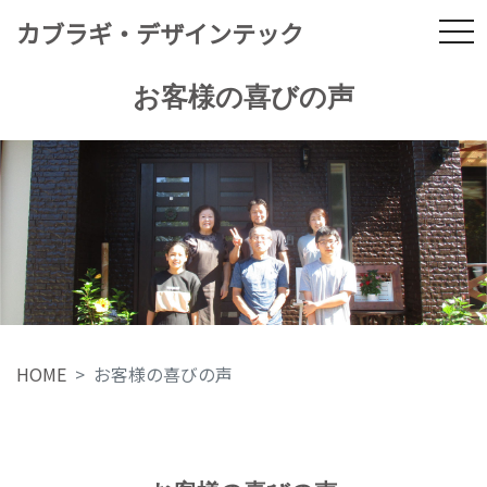
カブラギ・デザインテック
tog
お客様の喜びの声
HOME
お客様の喜びの声