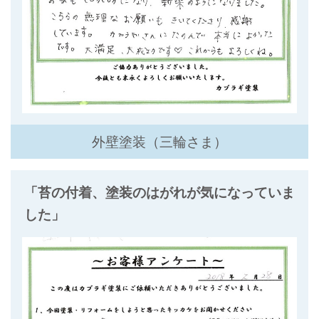
外壁塗装（三輪さま）
「苔の付着、塗装のはがれが気になっていま
した」