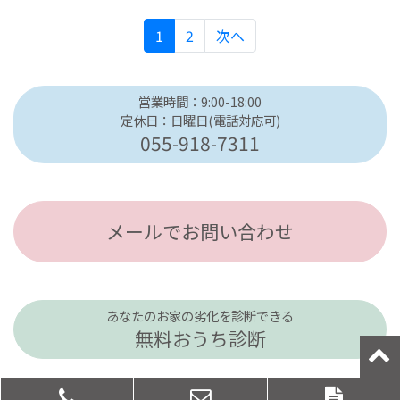
1
2
次へ
営業時間：9:00-18:00
定休日：日曜日(電話対応可)
055-918-7311
メールでお問い合わせ
あなたのお家の劣化を診断できる
無料おうち診断