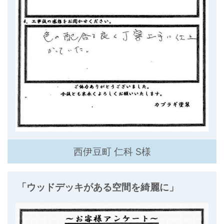
西伊豆町 仁科 S様
「ウッドデッキがある空間を綺麗に」