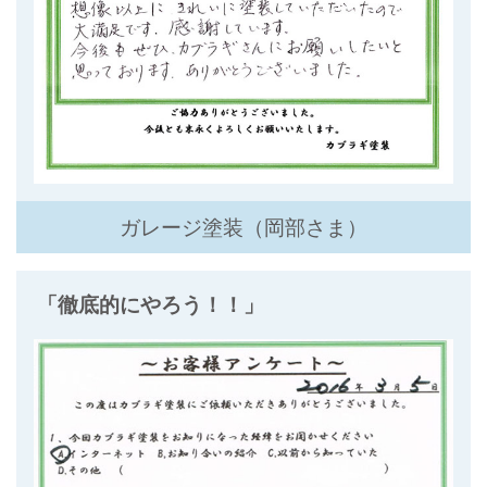
ガレージ塗装（岡部さま）
「徹底的にやろう！！」